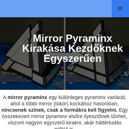
Mirror Pyraminx
Kirakása Kezdőknek
Egyszerűen
A
mirror pyraminx
egy különleges pyraminx variáció,
ahol a többi mirror (tükör) kockához hasonlóan,
nincsenek színek, csak a formákra kell figyelni.
Egy
összekevert mirror pyraminx elsőre ilyesztőnek tűnhet,
viszont nagyon egyszerű kirakni, akár háttértudás
nélkül is.