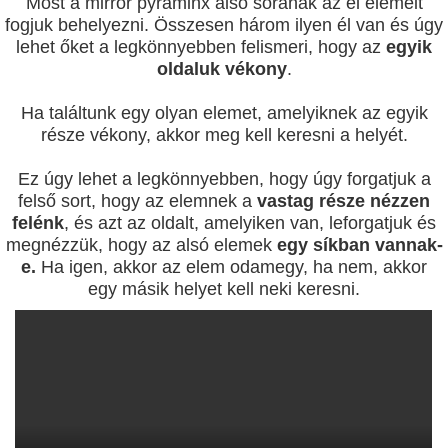
Most a mirror pyraminx alsó sorának az él elemeit
fogjuk behelyezni. Összesen három ilyen él van és úgy
lehet őket a legkönnyebben felismeri, hogy az
egyik
oldaluk vékony
.
Ha találtunk egy olyan elemet, amelyiknek az egyik
része vékony, akkor meg kell keresni a helyét.
Ez úgy lehet a legkönnyebben, hogy úgy forgatjuk a
felső sort, hogy az elemnek a
vastag része nézzen
felénk
, és azt az oldalt, amelyiken van, leforgatjuk és
megnézzük, hogy az alsó elemek
egy síkban vannak-
e.
Ha igen, akkor az elem odamegy, ha nem, akkor
egy másik helyet kell neki keresni.