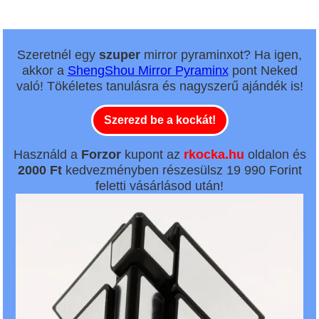
Szeretnél egy
szuper
mirror pyraminxot? Ha igen,
akkor a
ShengShou Mirror Pyraminx
pont Neked
való! Tökéletes tanulásra és nagyszerű ajándék is!
Szerezd be a kockát!
Használd a
Forzor
kupont az
rkocka.hu
oldalon és
2000 Ft
kedvezményben részesülsz 19 990 Forint
feletti vásárlásod után!