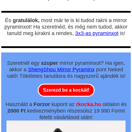
És
gratulálok,
most már te is ki tudod rakni a mirror
pyraminxot! Ha szeretnéd, és még nem tudod, akkor
tanuld meg kirakni a rendes,
3x3-as pyraminxot
is!
Szeretnél egy
szuper
mirror pyraminxot? Ha igen,
akkor a
ShengShou Mirror Pyraminx
pont Neked
való! Tökéletes tanulásra és nagyszerű ajándék is!
Szerezd be a kockát!
Használd a
Forzor
kupont az
rkocka.hu
oldalon és
2000 Ft
kedvezményben részesülsz 19 990 Forint
feletti vásárlásod után!