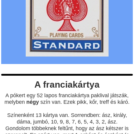
A franciakártya
A pókert egy 52 lapos franciakártya paklival játszák,
melyben
négy
szín van. Ezek pikk, kőr, treff és káró.
Színenként 13 kártya van. Sorrendben: ász, király,
dáma, jumbó, 10, 9, 8, 7, 6, 5, 4, 3, 2, ász.
Gondolom többeknek feltűnt, hogy az ász kétszer is