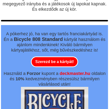
megegyező irányba és a játékosok új lapokat kapnak.
És elkezdődk az új kör.
A pókerhez jó, ha van egy tartós franciakártyád is.
Bicycle 808 Standard
Én a
kártyát használom és
ajánlom mindenkinek! Kiváló bármilyen
kártyajátékhoz, sőt, még bűvészkedéshez is!
Szerezd be a kártyát!
Használd a
Forzor
kupont a
deckmaster.hu
oldalon
és
10%
kedvezményben részesülsz bármilyen
vásárlásod után!