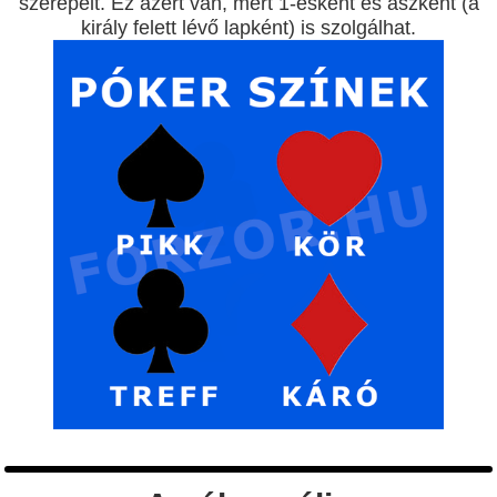
szerepelt. Ez azért van, mert 1-esként és ászként (a
király felett lévő lapként) is szolgálhat.