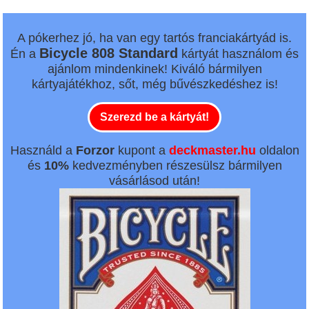
A pókerhez jó, ha van egy tartós franciakártyád is.
Bicycle 808 Standard
Én a
kártyát használom és
ajánlom mindenkinek! Kiváló bármilyen
kártyajátékhoz, sőt, még bűvészkedéshez is!
Szerezd be a kártyát!
Használd a
Forzor
kupont a
deckmaster.hu
oldalon
és
10%
kedvezményben részesülsz bármilyen
vásárlásod után!